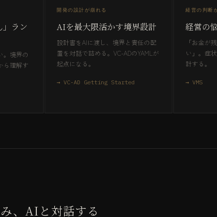
開発の設計が崩れる
経営の判断
ん」ラン
AIを最大限活かす境界設計
経営の
設計書をAIに渡し、境界と責任の配
「お金が残
置を対話で詰める。VC-ADのYAMLが
い」。症状か
い。境界の
起点になる。
計する。
から理解す
→ VC-AD Getting Started
→ VMS
み、AIと対話する