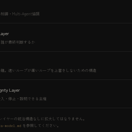
・Multi-Agent協調
Layer
、誰が最終判断するか
分離。速いループが遅いループを上書きしないための構造
gnty Layer
介入・停止・説明できる主権
レイヤーの統治構造なしに拡大してはなりません。
を参照してください。
ra-model.md