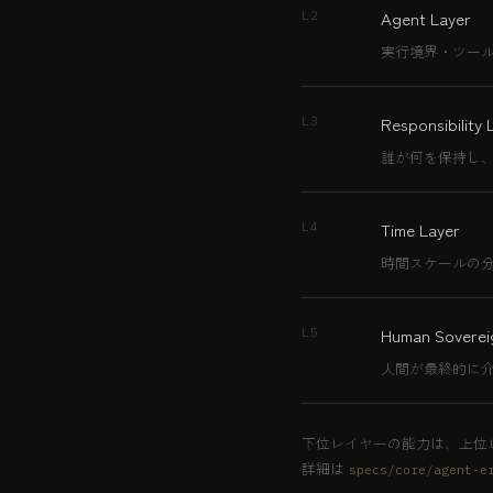
Agent Layer
L2
実行境界・ツール制御
Responsibility 
L3
誰が何を保持し
Time Layer
L4
時間スケールの
Human Soverei
L5
人間が最終的に
下位レイヤーの能力は、上位
詳細は
specs/core/agent-e