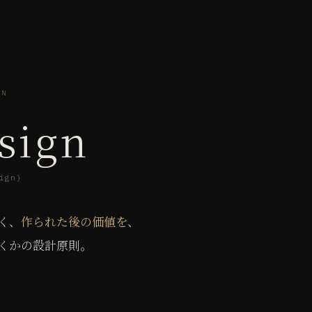
GN
sign
ign)
く、
作られた後の価値を
、
くかの設計原則。