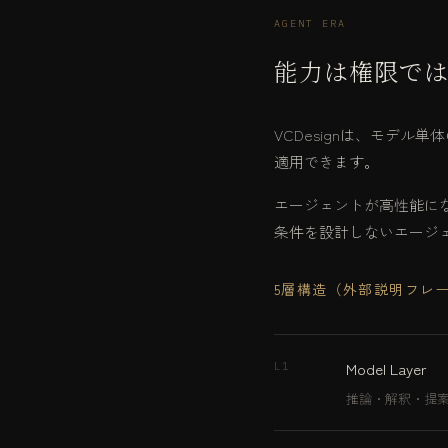
AGENT ERA
能力は権限で
VCDesignは、モデ
適用できます。
エージェントが高性能に
条件を設計しないエージ
5層構造（外部説明フレ
Model Layer
L1
推論・解釈・提