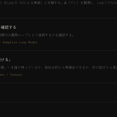
定）をLoop B（AIによる実装）と分離する。Δ（ズレ）を観測し、Loop CでAct
を確認する
ciesが実際のAI運用ループとどう接続するかを確認する。
/ Adaptive Loop Model
続ける」
は線。いま誰が持っているか、後任は何から再導出できるか、何が起きたら見
e / Tenure）