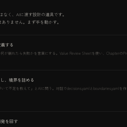
書ではなく、AIに渡す設計の道具です。
はありません。まず手を動かす。
定義する
崩れたら失敗かを言葉にする。Value Review Sheetを使い、ChapterのPre
渡し、境界を詰める
基づいて不足を教えて」とAIに問う。対話でdecisions.yamlとboundaries.ya
。
開発を回す