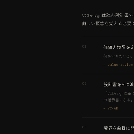
VCDesignは読む設計
難しい概念を覚える必要
価値と境界を
01
何を守りたいか、何が
→ value-review
設計書をAIに
02
「VCDesignに
の指示書になる
→ VC-AD
境界を前提に
03