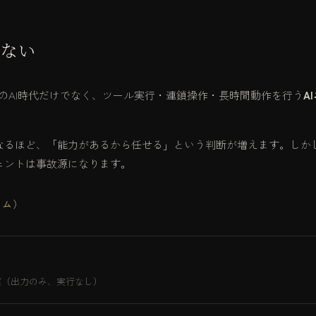
はない
ル単体のAI時代だけでなく、ツール実行・連鎖操作・長時間動作を行う
A
なるほど、「能力があるから任せる」という判断が増えます。しか
ェントは事故源になります。
ーム）
案（出力のみ、実行なし）