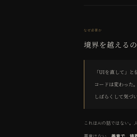
なぜ必要か
境界を越えるの
「UIを直して」と
コードは変わった
しばらくして気づ
これはAIの話ではない。
悪意はない。
善意で、境