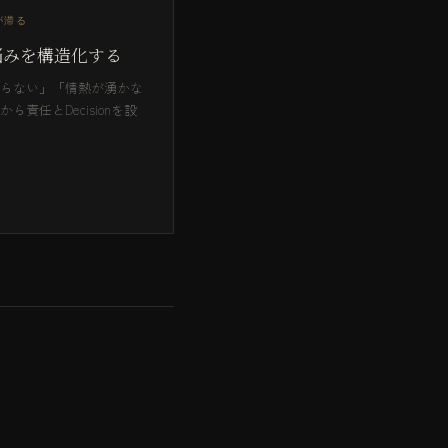
が滞る
悩みを構造化する
らない」「情熱が湧かな
ら責任とDecisionを設