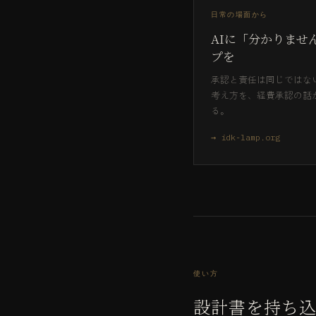
日常の場面から
AIに「分かりませ
プを
承認と責任は同じではな
考え方を、経費承認の話
る。
→ idk-lamp.org
使い方
設計書を持ち込