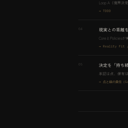
Loop A（境界決
→ TDDD
現実との乖離
04
CoreとPoli
→ Reality Fit 
決定を「持ち
05
承認は点、保有
→ 点と線の責任（Gat